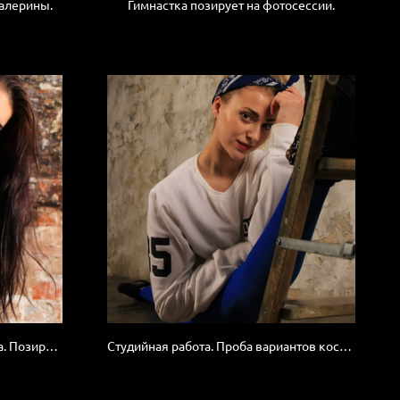
алерины.
Гимнастка позирует на фотосессии.
Танцовщица. Бывшая гимнастка. Позирвоание.
Студийная работа. Проба вариантов костюма.