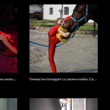
Первая фотосессия. Акробатка из молодёжной студии.
Гимнастка позирует со своим конём. Съёмка в конном клубе.