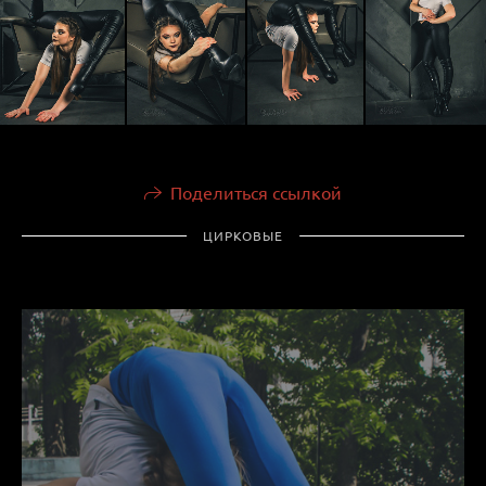
Поделиться ссылкой
ЦИРКОВЫЕ