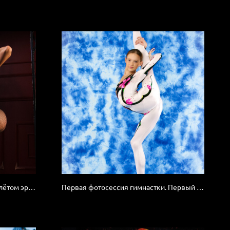
Частная съёмка балерины. С налётом эротики.
Первая фотосессия гимнастки. Первый опыт позирования.