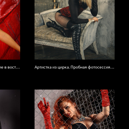
Фитнес инструктор. Позирование в восточном костюме.
Артистка из цирка. Пробная фотосессия. Образ подобран самой девушкой.