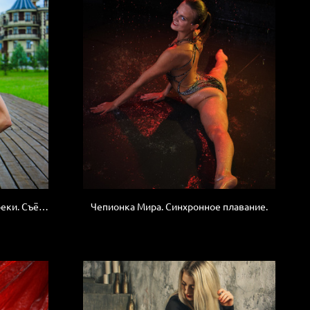
Акробатка позирует на берегу реки. Съёмка с элементами на гибкость.
Чепионка Мира. Синхронное плавание.