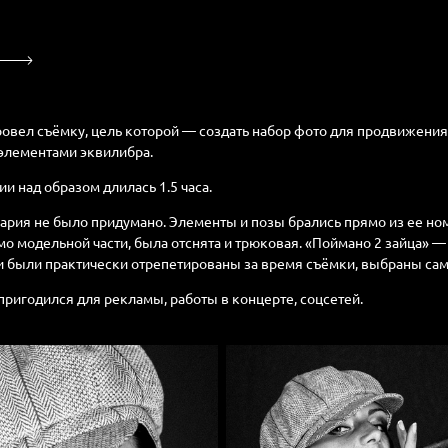
ровел съёмку, цель которой — создать набор фото для продвижени
 элементами эквилибра.
ии над образом длилась 1.5 часа.
ария не было придумано. Элементы и позы брались прямо из ее но
о модельной части, была отснята и трюковая. «Поймано 2 зайца» — 
и были практически отрепетированы за время съёмки, выбраны с
пригодился для рекламы, работы в концерте, соцсетей.